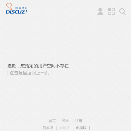
抱歉，您指定的用户空间不存在
[ 点击这里返回上一页 ]
首页
|
登录
|
注册
简易版
|
触屏版
|
电脑版
|