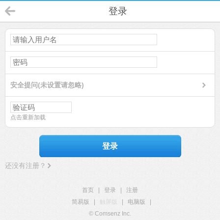
登录
安全提问(未设置请忽略)
点击重新加载
登录
还没有注册？
首页
|
登录
|
注册
简易版
|
触屏版
|
电脑版
|
© Comsenz Inc.