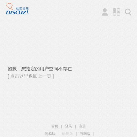
抱歉，您指定的用户空间不存在
[ 点击这里返回上一页 ]
首页
|
登录
|
注册
简易版
|
触屏版
|
电脑版
|