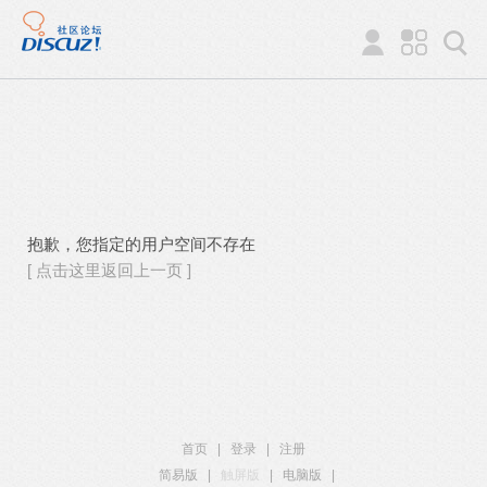
抱歉，您指定的用户空间不存在
[ 点击这里返回上一页 ]
首页
|
登录
|
注册
简易版
|
触屏版
|
电脑版
|