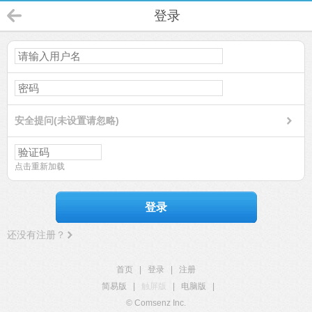
登录
安全提问(未设置请忽略)
点击重新加载
登录
还没有注册？
首页
|
登录
|
注册
简易版
|
触屏版
|
电脑版
|
© Comsenz Inc.