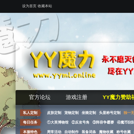
设为首页
收藏本站
官方论坛
游戏注册
YY魔力赞助
私人定制
皮肤定制
宠物定制
坐骑定制
头显称号定制
独一
每日任务
①大英博物馆
②反攻号角
③阵容争霸赛
④魔币刮
本服特色
周常活动
自动制作
装备词条
魔物收藏
称号收藏