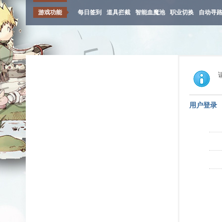
游戏功能
每日签到
道具拦截
智能血魔池
职业切换
自动寻
用户登录