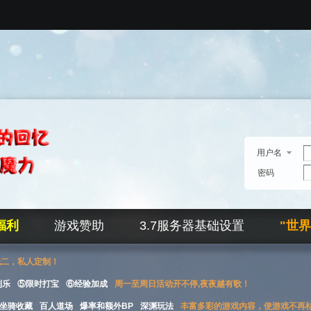
用户名
密码
福利
游戏赞助
3.7服务器基础设置
"世
无二，私人定制！
刮乐
⑤限时打宝
⑥经验加成
周一至周日活动开不停,夜夜越有歌！
坐骑收藏
百人道场
爆率和额外BP
深渊玩法
丰富多彩的游戏内容，使游戏不再