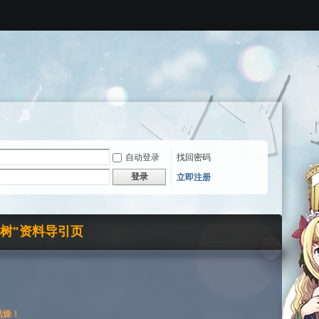
自动登录
找回密码
登录
立即注册
界树"资料导引页
枯燥！