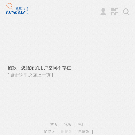
抱歉，您指定的用户空间不存在
[ 点击这里返回上一页 ]
首页
|
登录
|
注册
简易版
|
触屏版
|
电脑版
|