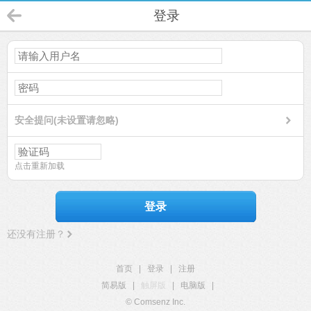
登录
安全提问(未设置请忽略)
点击重新加载
登录
还没有注册？
首页
|
登录
|
注册
简易版
|
触屏版
|
电脑版
|
© Comsenz Inc.