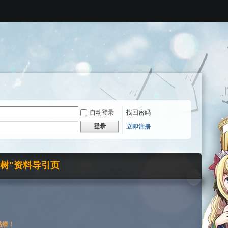
自动登录
找回密码
登录
立即注册
界树"资料导引页
枯燥！