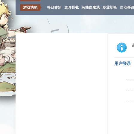
游戏功能
每日签到
道具拦截
智能血魔池
职业切换
自动寻
用户登录