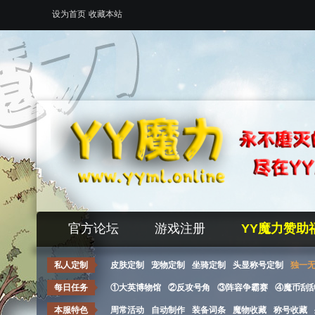
设为首页
收藏本站
官方论坛
游戏注册
YY魔力赞助
私人定制
皮肤定制
宠物定制
坐骑定制
头显称号定制
独一
每日任务
①大英博物馆
②反攻号角
③阵容争霸赛
④魔币刮
本服特色
周常活动
自动制作
装备词条
魔物收藏
称号收藏