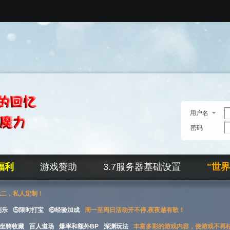
用户名
密码
福利
游戏赞助
3.7服务器基础设置
"世
无二，私人定制！
刮乐
⑤限时打宝
⑥经验加成
周一至周日活动开不停,夜夜越有歌！
坐骑收藏
百人道场
爆率和额外BP
深渊玩法
丰富多彩的游戏内容，使游戏不再