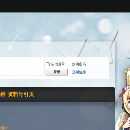
自动登录
找回密码
登录
立即注册
界树"资料导引页
枯燥！