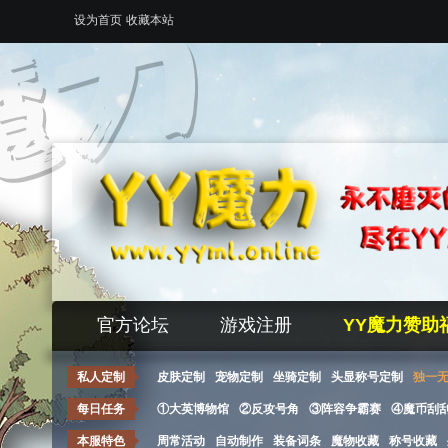
设为首页
收藏本站
官方论坛
游戏注册
YY魔力赞助
私人定制
皮肤定制
宠物定制
坐骑定制
头显称号定制
独一
每日任务
①大英博物馆
②反攻号角
③阵容争霸赛
④魔币刮
本服特色
周常活动
自动制作
装备词条
魔物收藏
称号收藏