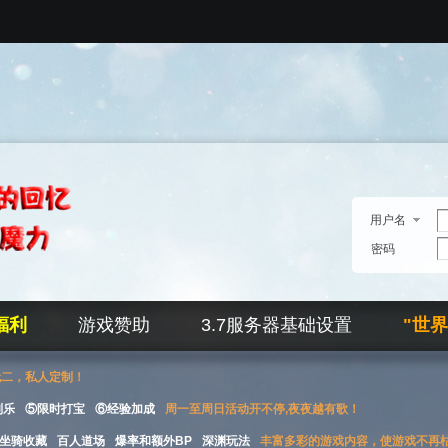
用户名
密码
福利
游戏赞助
3.7服务器基础设置
"世
无二，私人定制！
刮乐
⑤限时打宝
⑥经验加成
周一至周日活动开不停,夜夜越有歌！
坐骑收藏
百人道场
爆率和额外BP
深渊玩法
丰富多彩的游戏内容，使游戏不再