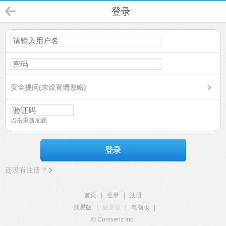
登录
安全提问(未设置请忽略)
点击重新加载
登录
还没有注册？
首页
|
登录
|
注册
简易版
|
触屏版
|
电脑版
|
© Comsenz Inc.