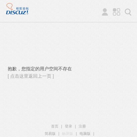
抱歉，您指定的用户空间不存在
[ 点击这里返回上一页 ]
首页
|
登录
|
注册
简易版
|
触屏版
|
电脑版
|