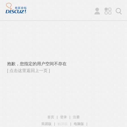
抱歉，您指定的用户空间不存在
[ 点击这里返回上一页 ]
首页
|
登录
|
注册
简易版
|
触屏版
|
电脑版
|