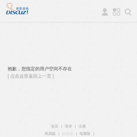
抱歉，您指定的用户空间不存在
[ 点击这里返回上一页 ]
首页
|
登录
|
注册
简易版
|
触屏版
|
电脑版
|