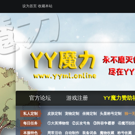
设为首页
收藏本站
官方论坛
游戏注册
YY魔力赞助
私人定制
皮肤定制
宠物定制
坐骑定制
头显称号定制
独一
每日任务
①大英博物馆
②反攻号角
③阵容争霸赛
④魔币刮
本服特色
周常活动
自动制作
装备词条
魔物收藏
称号收藏