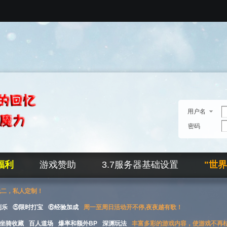
用户名
密码
福利
游戏赞助
3.7服务器基础设置
"世
无二，私人定制！
刮乐
⑤限时打宝
⑥经验加成
周一至周日活动开不停,夜夜越有歌！
坐骑收藏
百人道场
爆率和额外BP
深渊玩法
丰富多彩的游戏内容，使游戏不再