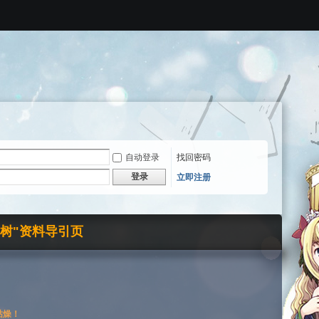
自动登录
找回密码
登录
立即注册
界树"资料导引页
枯燥！