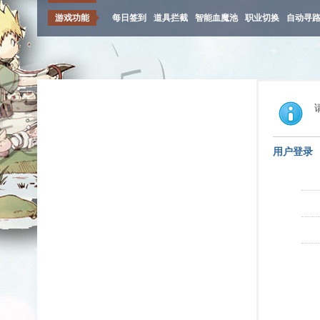
游戏功能
每日签到
道具拦截
智能血魔池
职业切换
自动寻
用户登录