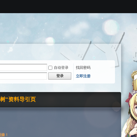
自动登录
找回密码
登录
立即注册
界树"资料导引页
枯燥！