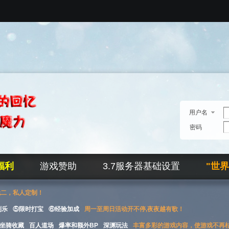
用户名
密码
福利
游戏赞助
3.7服务器基础设置
"世
无二，私人定制！
刮乐
⑤限时打宝
⑥经验加成
周一至周日活动开不停,夜夜越有歌！
坐骑收藏
百人道场
爆率和额外BP
深渊玩法
丰富多彩的游戏内容，使游戏不再