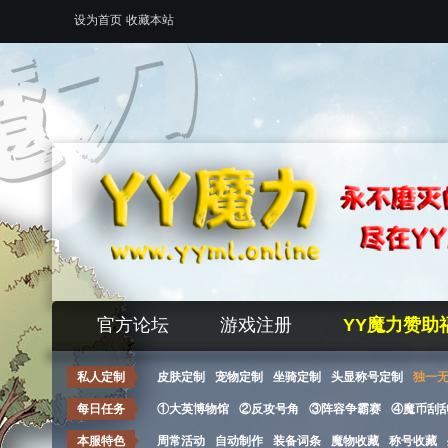
设为首页
收藏本站
官方论坛
游戏注册
YY魔力赞助
私人定制
皮肤定制
宠物定制
坐骑定制
头显称号定制
独一
每日任务
①大英博物馆
②反攻号角
③阵容争霸赛
④魔币刮
本服特色
周常活动
自动制作
装备词条
魔物收藏
称号收藏