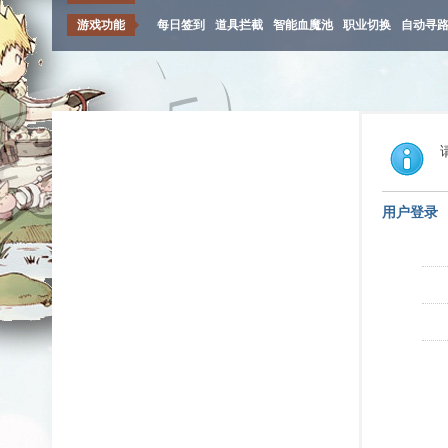
游戏功能
每日签到
道具拦截
智能血魔池
职业切换
自动寻
用户登录