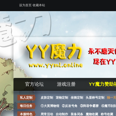
设为首页
收藏本站
官方论坛
游戏注册
YY魔力赞助
私人定制
皮肤定制
宠物定制
坐骑定制
头显称号定制
独一
每日任务
①大英博物馆
②反攻号角
③阵容争霸赛
④魔币刮
本服特色
周常活动
自动制作
装备词条
魔物收藏
称号收藏