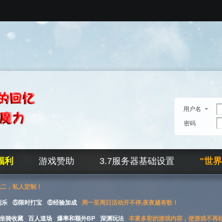
用户名
密码
福利
游戏赞助
3.7服务器基础设置
"世
无二，私人定制！
刮乐
⑤限时打宝
⑥经验加成
周一至周日活动开不停,夜夜越有歌！
坐骑收藏
百人道场
爆率和额外BP
深渊玩法
丰富多彩的游戏内容，使游戏不再