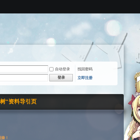
自动登录
找回密码
登录
立即注册
界树"资料导引页
枯燥！