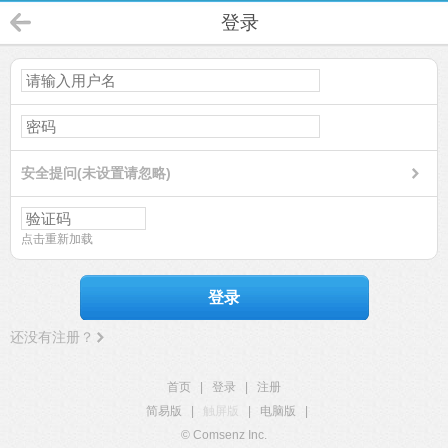
登录
安全提问(未设置请忽略)
点击重新加载
登录
还没有注册？
首页
|
登录
|
注册
简易版
|
触屏版
|
电脑版
|
© Comsenz Inc.