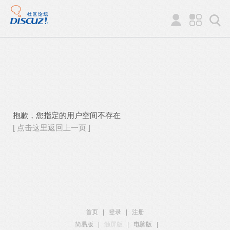
抱歉，您指定的用户空间不存在
[ 点击这里返回上一页 ]
首页
|
登录
|
注册
简易版
|
触屏版
|
电脑版
|