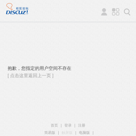
抱歉，您指定的用户空间不存在
[ 点击这里返回上一页 ]
首页
|
登录
|
注册
简易版
|
触屏版
|
电脑版
|