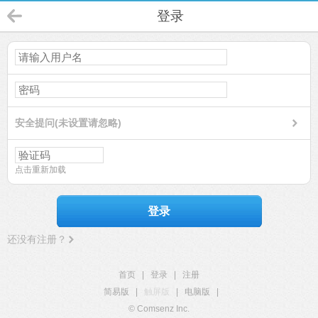
登录
安全提问(未设置请忽略)
点击重新加载
登录
还没有注册？
首页
|
登录
|
注册
简易版
|
触屏版
|
电脑版
|
© Comsenz Inc.