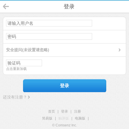
登录
安全提问(未设置请忽略)
点击重新加载
登录
还没有注册？
首页
|
登录
|
注册
简易版
|
触屏版
|
电脑版
|
© Comsenz Inc.