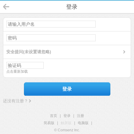
登录
安全提问(未设置请忽略)
点击重新加载
登录
还没有注册？
首页
|
登录
|
注册
简易版
|
触屏版
|
电脑版
|
© Comsenz Inc.