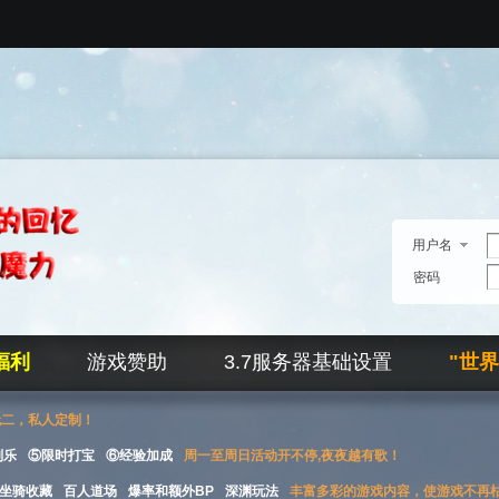
用户名
密码
福利
游戏赞助
3.7服务器基础设置
"世
无二，私人定制！
刮乐
⑤限时打宝
⑥经验加成
周一至周日活动开不停,夜夜越有歌！
坐骑收藏
百人道场
爆率和额外BP
深渊玩法
丰富多彩的游戏内容，使游戏不再