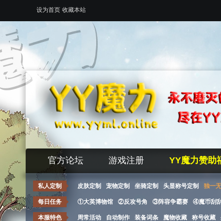
设为首页
收藏本站
官方论坛
游戏注册
YY魔力赞助
私人定制
皮肤定制
宠物定制
坐骑定制
头显称号定制
独一
每日任务
①大英博物馆
②反攻号角
③阵容争霸赛
④魔币刮
本服特色
周常活动
自动制作
装备词条
魔物收藏
称号收藏