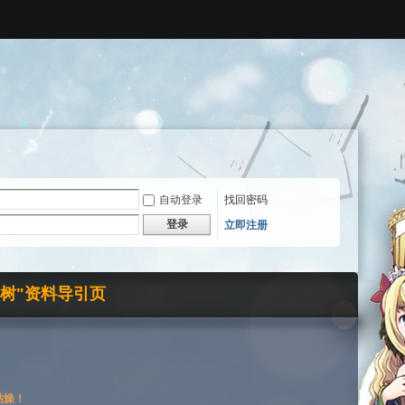
自动登录
找回密码
登录
立即注册
界树"资料导引页
枯燥！