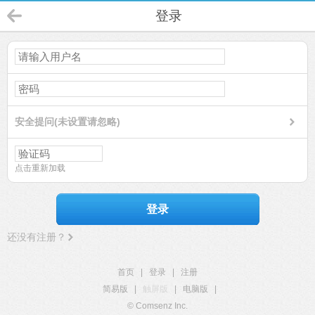
登录
安全提问(未设置请忽略)
点击重新加载
登录
还没有注册？
首页
|
登录
|
注册
简易版
|
触屏版
|
电脑版
|
© Comsenz Inc.