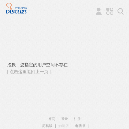
抱歉，您指定的用户空间不存在
[ 点击这里返回上一页 ]
首页
|
登录
|
注册
简易版
|
触屏版
|
电脑版
|