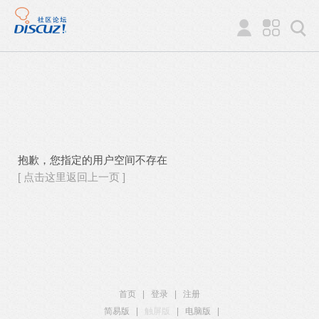
抱歉，您指定的用户空间不存在
[ 点击这里返回上一页 ]
首页
|
登录
|
注册
简易版
|
触屏版
|
电脑版
|