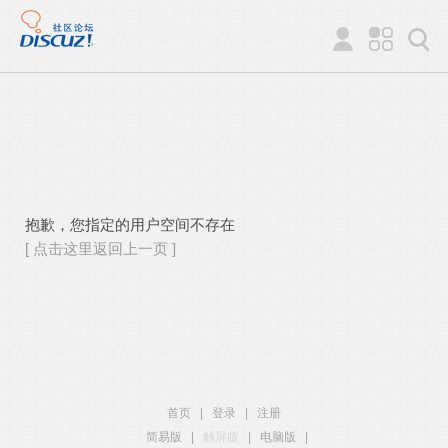
抱歉，您指定的用户空间不存在
[ 点击这里返回上一页 ]
首页
|
登录
|
注册
简易版
|
触屏版
|
电脑版
|