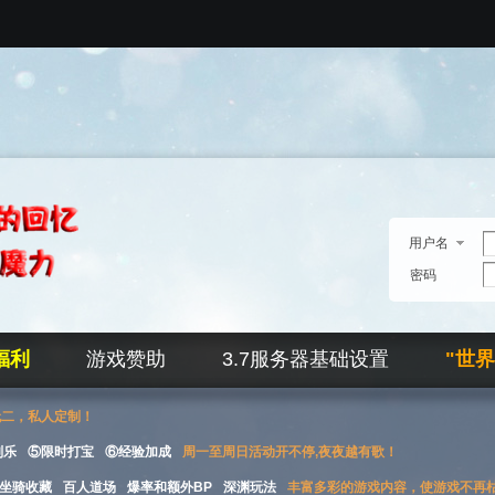
用户名
密码
福利
游戏赞助
3.7服务器基础设置
"世
无二，私人定制！
刮乐
⑤限时打宝
⑥经验加成
周一至周日活动开不停,夜夜越有歌！
坐骑收藏
百人道场
爆率和额外BP
深渊玩法
丰富多彩的游戏内容，使游戏不再