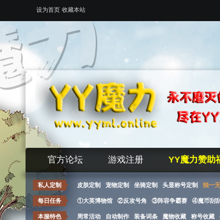
设为首页
收藏本站
官方论坛
游戏注册
YY魔力赞助
私人定制
皮肤定制
宠物定制
坐骑定制
头显称号定制
独一
每日任务
①大英博物馆
②反攻号角
③阵容争霸赛
④魔币刮
本服特色
周常活动
自动制作
装备词条
魔物收藏
称号收藏