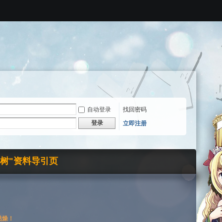
自动登录
找回密码
登录
立即注册
界树"资料导引页
枯燥！