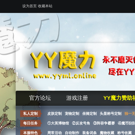
设为首页
收藏本站
官方论坛
游戏注册
YY魔力赞助
私人定制
皮肤定制
宠物定制
坐骑定制
头显称号定制
独一
每日任务
①大英博物馆
②反攻号角
③阵容争霸赛
④魔币刮
本服特色
周常活动
自动制作
装备词条
魔物收藏
称号收藏