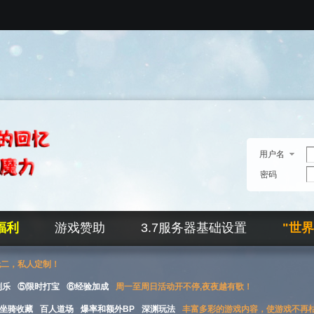
用户名
密码
福利
游戏赞助
3.7服务器基础设置
"世
无二，私人定制！
刮乐
⑤限时打宝
⑥经验加成
周一至周日活动开不停,夜夜越有歌！
坐骑收藏
百人道场
爆率和额外BP
深渊玩法
丰富多彩的游戏内容，使游戏不再