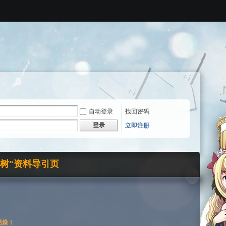
自动登录
找回密码
登录
立即注册
界树"资料导引页
枯燥！