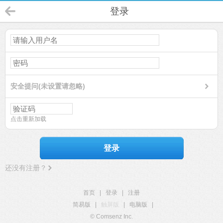
登录
安全提问(未设置请忽略)
点击重新加载
登录
还没有注册？
首页
|
登录
|
注册
简易版
|
触屏版
|
电脑版
|
© Comsenz Inc.