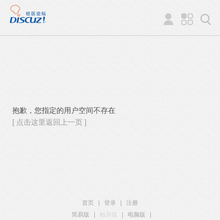
抱歉，您指定的用户空间不存在
[ 点击这里返回上一页 ]
首页
|
登录
|
注册
简易版
|
触屏版
|
电脑版
|