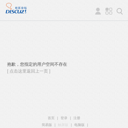
抱歉，您指定的用户空间不存在
[ 点击这里返回上一页 ]
首页
|
登录
|
注册
简易版
|
触屏版
|
电脑版
|