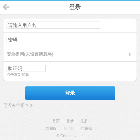
登录
安全提问(未设置请忽略)
点击重新加载
登录
还没有注册？
首页
|
登录
|
注册
简易版
|
触屏版
|
电脑版
|
© Comsenz Inc.