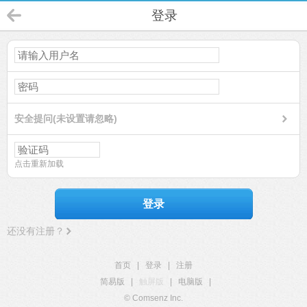
登录
安全提问(未设置请忽略)
点击重新加载
登录
还没有注册？
首页
|
登录
|
注册
简易版
|
触屏版
|
电脑版
|
© Comsenz Inc.