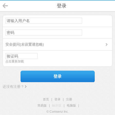
登录
安全提问(未设置请忽略)
点击重新加载
登录
还没有注册？
首页
|
登录
|
注册
简易版
|
触屏版
|
电脑版
|
© Comsenz Inc.