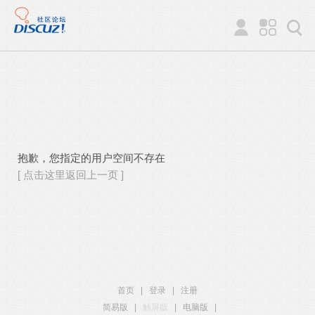
抱歉，您指定的用户空间不存在
[ 点击这里返回上一页 ]
首页
|
登录
|
注册
简易版
|
触屏版
|
电脑版
|