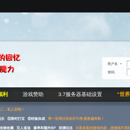
用户名
密码
福利
游戏赞助
3.7服务器基础设置
"世
无二，私人定制！
刮乐
⑤限时打宝
⑥经验加成
周一至周日活动开不停,夜夜越有歌！
坐骑收藏
百人道场
爆率和额外BP
深渊玩法
丰富多彩的游戏内容，使游戏不再