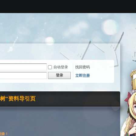
自动登录
找回密码
登录
立即注册
界树"资料导引页
枯燥！