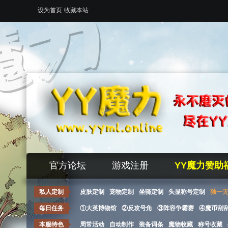
设为首页
收藏本站
官方论坛
游戏注册
YY魔力赞助
私人定制
皮肤定制
宠物定制
坐骑定制
头显称号定制
独一
每日任务
①大英博物馆
②反攻号角
③阵容争霸赛
④魔币刮
本服特色
周常活动
自动制作
装备词条
魔物收藏
称号收藏