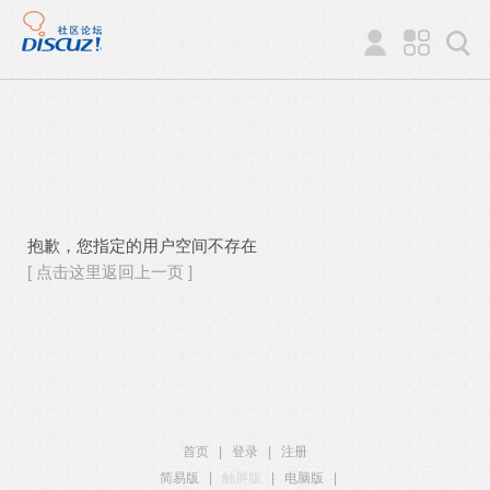
抱歉，您指定的用户空间不存在
[ 点击这里返回上一页 ]
首页
|
登录
|
注册
简易版
|
触屏版
|
电脑版
|