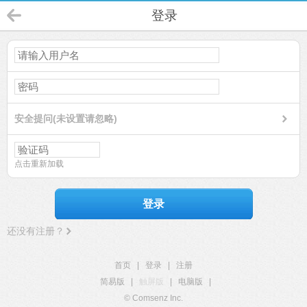
登录
安全提问(未设置请忽略)
点击重新加载
登录
还没有注册？
首页
|
登录
|
注册
简易版
|
触屏版
|
电脑版
|
© Comsenz Inc.