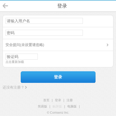
登录
安全提问(未设置请忽略)
点击重新加载
登录
还没有注册？
首页
|
登录
|
注册
简易版
|
触屏版
|
电脑版
|
© Comsenz Inc.