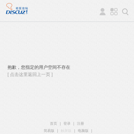
抱歉，您指定的用户空间不存在
[ 点击这里返回上一页 ]
首页
|
登录
|
注册
简易版
|
触屏版
|
电脑版
|