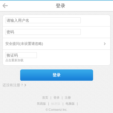
登录
安全提问(未设置请忽略)
点击重新加载
登录
还没有注册？
首页
|
登录
|
注册
简易版
|
触屏版
|
电脑版
|
© Comsenz Inc.