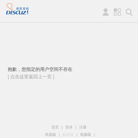
抱歉，您指定的用户空间不存在
[ 点击这里返回上一页 ]
首页
|
登录
|
注册
简易版
|
触屏版
|
电脑版
|