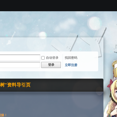
自动登录
找回密码
登录
立即注册
界树"资料导引页
枯燥！