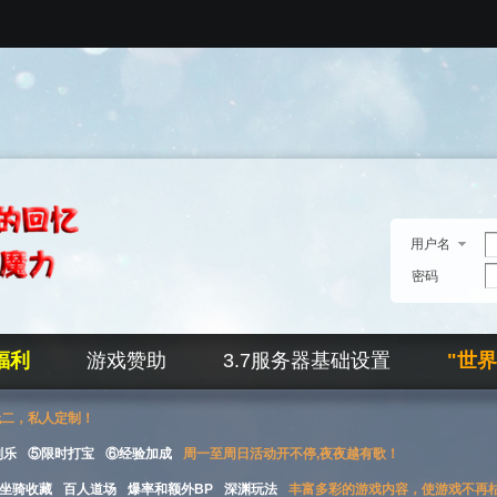
用户名
密码
福利
游戏赞助
3.7服务器基础设置
"世
无二，私人定制！
刮乐
⑤限时打宝
⑥经验加成
周一至周日活动开不停,夜夜越有歌！
坐骑收藏
百人道场
爆率和额外BP
深渊玩法
丰富多彩的游戏内容，使游戏不再