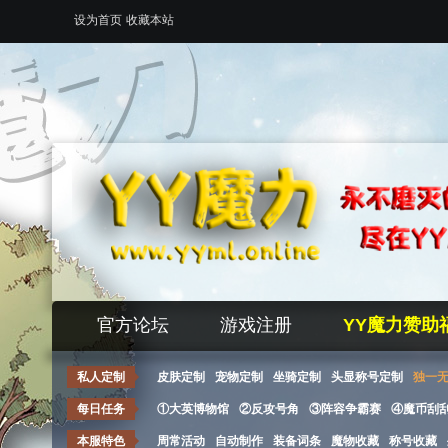
设为首页
收藏本站
官方论坛
游戏注册
YY魔力赞助
私人定制
皮肤定制
宠物定制
坐骑定制
头显称号定制
独一
每日任务
①大英博物馆
②反攻号角
③阵容争霸赛
④魔币刮
本服特色
周常活动
自动制作
装备词条
魔物收藏
称号收藏