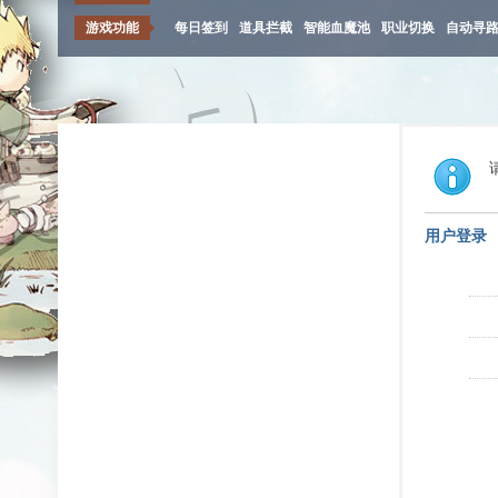
游戏功能
每日签到
道具拦截
智能血魔池
职业切换
自动寻
用户登录