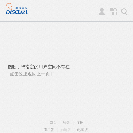
抱歉，您指定的用户空间不存在
[ 点击这里返回上一页 ]
首页
|
登录
|
注册
简易版
|
触屏版
|
电脑版
|