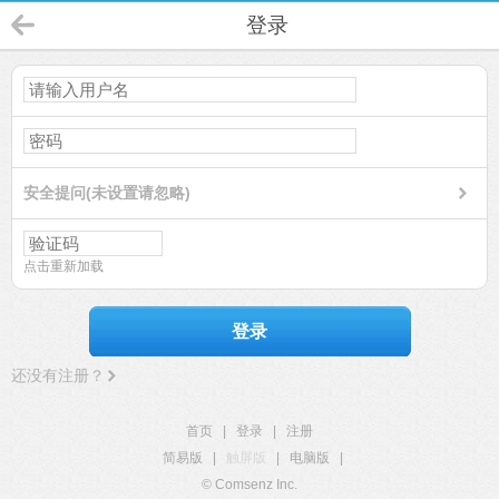
登录
安全提问(未设置请忽略)
点击重新加载
登录
还没有注册？
首页
|
登录
|
注册
简易版
|
触屏版
|
电脑版
|
© Comsenz Inc.