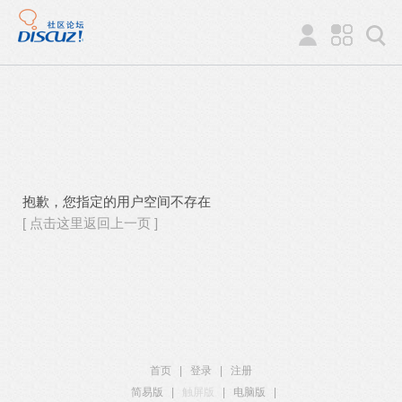
抱歉，您指定的用户空间不存在
[ 点击这里返回上一页 ]
首页
|
登录
|
注册
简易版
|
触屏版
|
电脑版
|