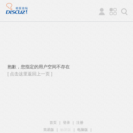
抱歉，您指定的用户空间不存在
[ 点击这里返回上一页 ]
首页
|
登录
|
注册
简易版
|
触屏版
|
电脑版
|