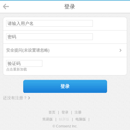
登录
安全提问(未设置请忽略)
点击重新加载
登录
还没有注册？
首页
|
登录
|
注册
简易版
|
触屏版
|
电脑版
|
© Comsenz Inc.